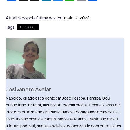
F
X
T
L
B
W
C
S
a
h
i
l
h
o
h
Atualizado pela última vez em
maio 17, 2023
c
r
n
u
a
p
a
Tags
identidade
e
e
k
e
t
y
r
b
a
e
s
s
L
e
o
d
d
k
A
i
o
s
I
y
p
n
k
n
p
k
Josivandro Avelar
Nascido, criado e residente em João Pessoa, Paraíba. Sou
publicitário, redator, ilustrador e social media. Tenho 37 anos de
idade e sou formado em Publicidade e Propaganda desde 2013.
Estou nesse meio da comunicação há 17 anos, mantendo o meu
site, um podcast, mídias sociais, e colaborando com outros sites.