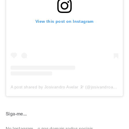
View this post on Instagram
A post shared by Josivandro Avelar 🔭 (@josivandroavelar)
Siga-me…
No Instagram – e nas demais redes sociais –