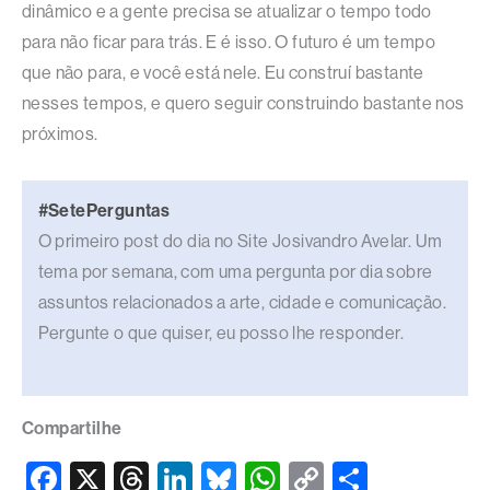
dinâmico e a gente precisa se atualizar o tempo todo
para não ficar para trás. E é isso. O futuro é um tempo
que não para, e você está nele. Eu construí bastante
nesses tempos, e quero seguir construindo bastante nos
próximos.
#SetePerguntas
O primeiro post do dia no Site Josivandro Avelar. Um
tema por semana, com uma pergunta por dia sobre
assuntos relacionados a arte, cidade e comunicação.
Pergunte o que quiser, eu posso lhe responder.
Compartilhe
F
X
T
Li
Bl
W
C
S