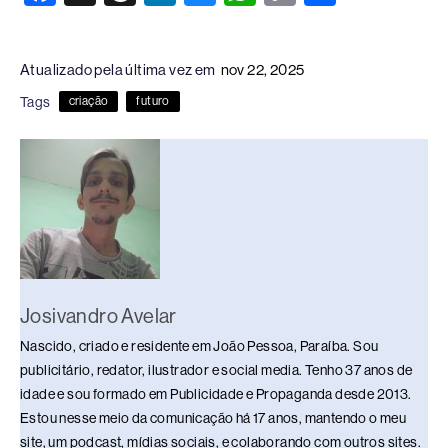
a
hr
n
u
h
o
h
c
e
k
e
at
p
ar
Atualizado pela última vez em
nov 22, 2025
e
a
e
sk
s
y
e
Tags
criação
futuro
b
d
dI
y
A
Li
o
s
n
p
n
o
p
k
k
Josivandro Avelar
Nascido, criado e residente em João Pessoa, Paraíba. Sou
publicitário, redator, ilustrador e social media. Tenho 37 anos de
idade e sou formado em Publicidade e Propaganda desde 2013.
Estou nesse meio da comunicação há 17 anos, mantendo o meu
site, um podcast, mídias sociais, e colaborando com outros sites.