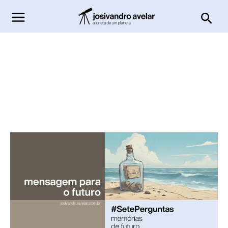
Ir
Pesq
para
o
conteúdo