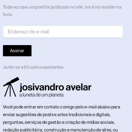
m
r
t
Endereço
Toda vez que um post for publicado no site, você irá receber na
de
hora.
e-
mail
Assinar
Junte-se a 50 outros assinantes
Você pode entrar em contato comigo pelo e-mail abaixo para
enviar sugestões de posts e artes tradicionais e digitais,
perguntas, serviços de gestão e criação de mídias sociais,
redação publicitária, construção e manutenção de sites, ou