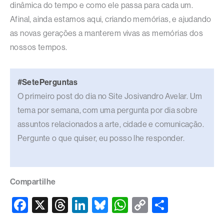
dinâmica do tempo e como ele passa para cada um.
Afinal, ainda estamos aqui, criando memórias, e ajudando
as novas gerações a manterem vivas as memórias dos
nossos tempos.
#SetePerguntas
O primeiro post do dia no Site Josivandro Avelar. Um
tema por semana, com uma pergunta por dia sobre
assuntos relacionados a arte, cidade e comunicação.
Pergunte o que quiser, eu posso lhe responder.
Compartilhe
F
X
T
Li
Bl
W
C
S
a
hr
n
u
h
o
h