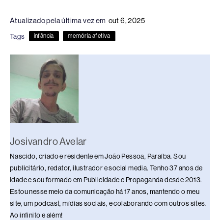
c
e
k
e
at
p
ar
Atualizado pela última vez em
out 6, 2025
e
a
e
sk
s
y
e
Tags
infância
memória afetiva
b
d
dI
y
A
Li
o
s
n
p
n
o
p
k
k
Josivandro Avelar
Nascido, criado e residente em João Pessoa, Paraíba. Sou
publicitário, redator, ilustrador e social media. Tenho 37 anos de
idade e sou formado em Publicidade e Propaganda desde 2013.
Estou nesse meio da comunicação há 17 anos, mantendo o meu
site, um podcast, mídias sociais, e colaborando com outros sites.
Ao infinito e além!