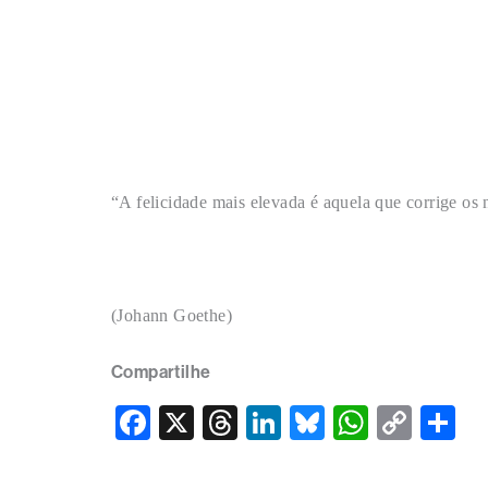
“A felicidade mais elevada é aquela que corrige os n
(Johann Goethe)
Compartilhe
F
X
T
Li
Bl
W
C
S
a
hr
n
u
h
o
h