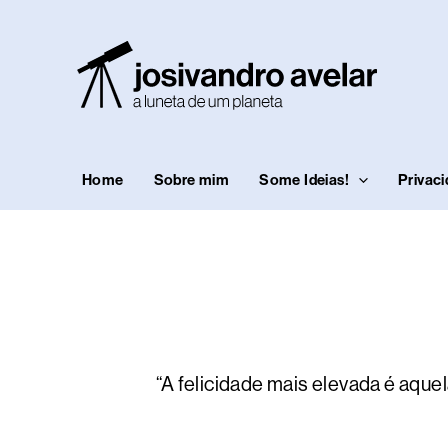
Ir
para
o
conteúdo
Home
Sobre mim
Some Ideias!
Privac
“A felicidade mais elevada é aque