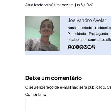
c
e
k
e
at
p
ar
Atualizado pela última vez em
jun 6, 2020
e
a
e
sk
s
y
e
b
d
dI
y
A
Li
Josivandro Avelar
o
s
n
p
n
Nascido, criado e residente 
o
p
k
Publicidade e Propaganda de
k
colaborando com outros sites
Deixe um comentário
O seu endereço de e-mail não será publicado.
Ca
Comentário