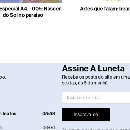
Especial A4 – 005: Nascer
Artes que falam: bea
do Sol no paraíso
Assine A Luneta
po.
Receba os posts do site em uma 
sextas, às 8 da manhã.
m textos
05:58
Inscreva-se
a
06:00
Ao clicar em enviar, você conco