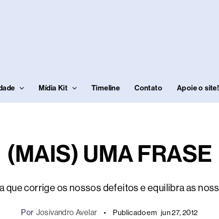
idade
Mídia Kit
Timeline
Contato
Apoie o site
(MAIS) UMA FRASE
la que corrige os nossos defeitos e equilibra as no
Por
Josivandro Avelar
Publicado em
jun 27, 2012