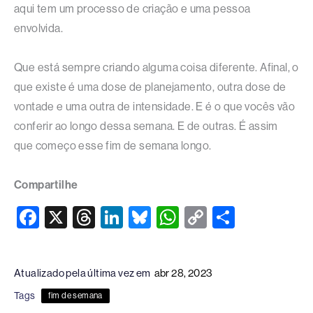
aqui tem um processo de criação e uma pessoa
envolvida.
Que está sempre criando alguma coisa diferente. Afinal, o
que existe é uma dose de planejamento, outra dose de
vontade e uma outra de intensidade. E é o que vocês vão
conferir ao longo dessa semana. E de outras. É assim
que começo esse fim de semana longo.
Compartilhe
F
X
T
Li
Bl
W
C
S
a
hr
n
u
h
o
h
c
e
k
e
at
p
ar
Atualizado pela última vez em
abr 28, 2023
e
a
e
sk
s
y
e
Tags
fim de semana
b
d
dI
y
A
Li