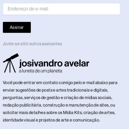
mail
Assinar
Junte-se a 50 outros assinantes
Você pode entrar em contato comigo pelo e-mail abaixo para
enviar sugestões de posts e artes tradicionais e digitais,
perguntas, serviços de gestão e criação de mídias sociais,
redação publicitária, construção e manutenção de sites, ou
solicitar mais detalhes sobre os Mídia Kits, criação de artes,
identidade visual e projetos de arte e comunicação.