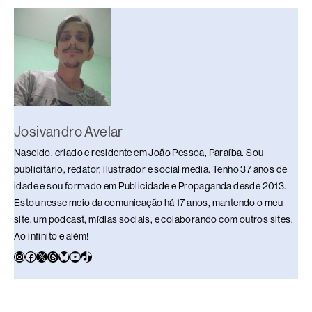
o
s
n
p
n
o
p
k
k
Josivandro Avelar
Nascido, criado e residente em João Pessoa, Paraíba. Sou
publicitário, redator, ilustrador e social media. Tenho 37 anos de
idade e sou formado em Publicidade e Propaganda desde 2013.
Estou nesse meio da comunicação há 17 anos, mantendo o meu
site, um podcast, mídias sociais, e colaborando com outros sites.
Ao infinito e além!