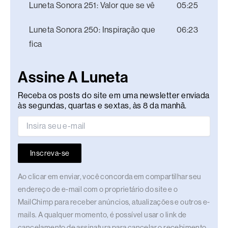
Luneta Sonora 251: Valor que se vê
05:25
Luneta Sonora 250: Inspiração que
06:23
fica
Assine A Luneta
Receba os posts do site em uma newsletter enviada
às segundas, quartas e sextas, às 8 da manhã.
Inscreva-se
Ao clicar em enviar, você concorda em compartilhar seu
endereço de e-mail com o proprietário do site e o
MailChimp para receber anúncios, atualizações e outros e-
mails. A qualquer momento, é possível usar o link de
cancelamento de assinatura para cancelar o recebimento