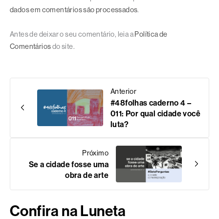
dados em comentários são processados
.
Antes de deixar o seu comentário, leia a
Política de
Comentários
do site.
Anterior
#48folhas caderno 4 –
011: Por qual cidade você
luta?
Próximo
Se a cidade fosse uma
obra de arte
Confira na Luneta