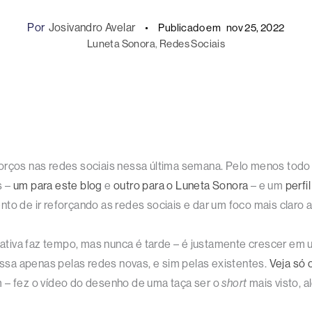
Por
Josivandro Avelar
Publicado em
nov 25, 2022
Luneta Sonora
, 
Redes Sociais
orços nas redes sociais nessa última semana. Pelo menos todo 
s –
um para este blog
e
outro para o Luneta Sonora
– e um
perfi
to de ir reforçando as redes sociais e dar um foco mais claro a
iciativa faz tempo, mas nunca é tarde – é justamente crescer e
passa apenas pelas redes novas, e sim pelas existentes.
Veja só
 – fez o vídeo do desenho de uma taça ser o
short
mais visto, 