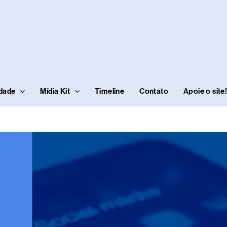
idade
Mídia Kit
Timeline
Contato
Apoie o site