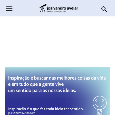
Ir
Pesq
para
o
conteúdo