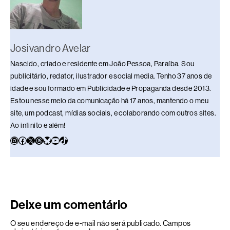
k
Josivandro Avelar
Nascido, criado e residente em João Pessoa, Paraíba. Sou
publicitário, redator, ilustrador e social media. Tenho 37 anos de
idade e sou formado em Publicidade e Propaganda desde 2013.
Estou nesse meio da comunicação há 17 anos, mantendo o meu
site, um podcast, mídias sociais, e colaborando com outros sites.
Ao infinito e além!
Deixe um comentário
O seu endereço de e-mail não será publicado.
Campos