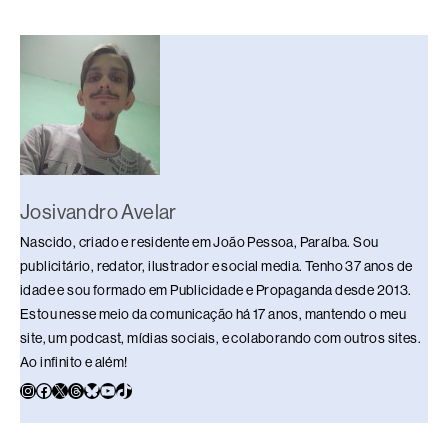
e
a
e
sk
s
y
e
b
d
dI
y
A
Li
o
s
n
p
n
o
p
k
k
Josivandro Avelar
Nascido, criado e residente em João Pessoa, Paraíba. Sou
publicitário, redator, ilustrador e social media. Tenho 37 anos de
idade e sou formado em Publicidade e Propaganda desde 2013.
Estou nesse meio da comunicação há 17 anos, mantendo o meu
site, um podcast, mídias sociais, e colaborando com outros sites.
Ao infinito e além!