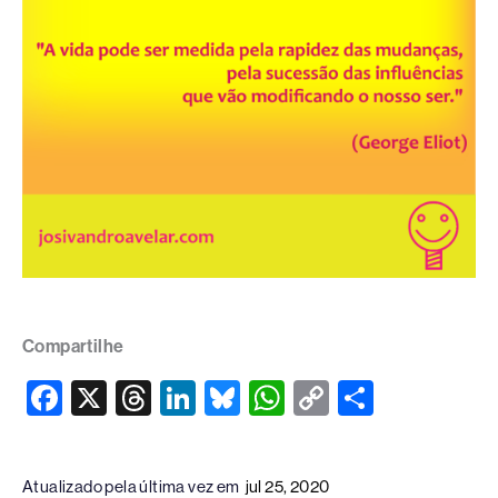
Compartilhe
F
X
T
Li
Bl
W
C
S
a
hr
n
u
h
o
h
c
e
k
e
at
p
ar
Atualizado pela última vez em
jul 25, 2020