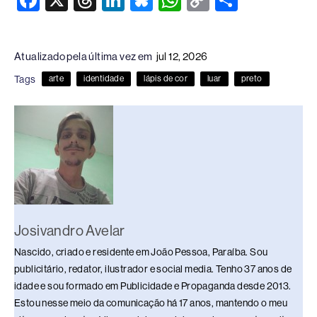
a
hr
n
u
h
o
h
c
e
k
e
at
p
ar
Atualizado pela última vez em
jul 12, 2026
e
a
e
sk
s
y
e
Tags
arte
identidade
lápis de cor
luar
preto
b
d
dI
y
A
Li
o
s
n
p
n
o
p
k
k
Josivandro Avelar
Nascido, criado e residente em João Pessoa, Paraíba. Sou
publicitário, redator, ilustrador e social media. Tenho 37 anos de
idade e sou formado em Publicidade e Propaganda desde 2013.
Estou nesse meio da comunicação há 17 anos, mantendo o meu