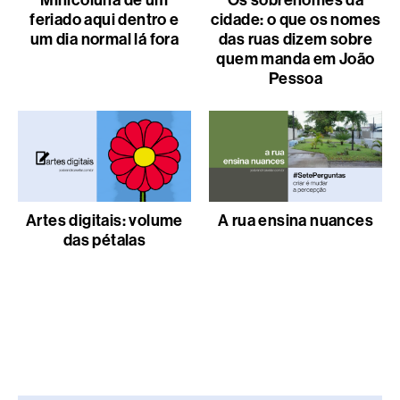
Minicoluna de um
Os sobrenomes da
feriado aqui dentro e
cidade: o que os nomes
um dia normal lá fora
das ruas dizem sobre
quem manda em João
Pessoa
Artes digitais: volume
A rua ensina nuances
das pétalas