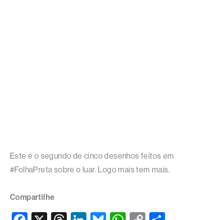
Este é o segundo de cinco desenhos feitos em
#FolhaPreta sobre o luar. Logo mais tem mais.
Compartilhe
F
X
T
Li
Bl
W
C
S