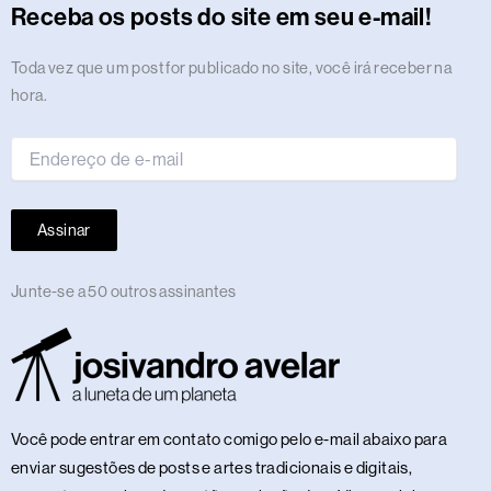
r
o
t
s
i
e
a
e
p
e
o
y
Receba os posts do site em seu e-mail!
a
k
e
n
m
s
p
n
m
r
t
Endereço
Toda vez que um post for publicado no site, você irá receber na
de
hora.
e-
mail
Assinar
Junte-se a 50 outros assinantes
Você pode entrar em contato comigo pelo e-mail abaixo para
enviar sugestões de posts e artes tradicionais e digitais,