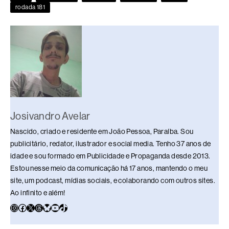
o
s
n
p
n
rodada 181
o
p
k
k
Josivandro Avelar
Nascido, criado e residente em João Pessoa, Paraíba. Sou
publicitário, redator, ilustrador e social media. Tenho 37 anos de
idade e sou formado em Publicidade e Propaganda desde 2013.
Estou nesse meio da comunicação há 17 anos, mantendo o meu
site, um podcast, mídias sociais, e colaborando com outros sites.
Ao infinito e além!