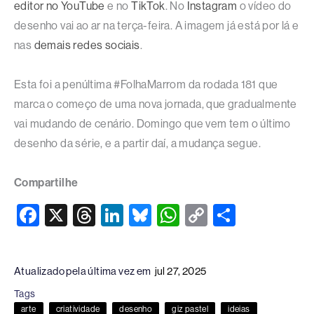
editor no YouTube
e no
TikTok
. No
Instagram
o vídeo do
desenho vai ao ar na terça-feira. A imagem já está por lá e
nas
demais redes sociais
.
Esta foi a penúltima #FolhaMarrom da rodada 181 que
marca o começo de uma nova jornada, que gradualmente
vai mudando de cenário. Domingo que vem tem o último
desenho da série, e a partir daí, a mudança segue.
Compartilhe
F
X
T
Li
Bl
W
C
S
a
hr
n
u
h
o
h
c
e
k
e
at
p
ar
Atualizado pela última vez em
jul 27, 2025
e
a
e
sk
s
y
e
Tags
b
d
dI
y
A
Li
arte
criatividade
desenho
giz pastel
ideias