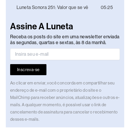
Luneta Sonora 251: Valor que se vê
05:25
Assine A Luneta
Receba os posts do site em uma newsletter enviada
às segundas, quartas e sextas, às 8 da manhã.
Inscreva-se
Ao clicar em enviar, você concorda em compartilhar seu
endereço de e-mail com o proprietário do site e o
MailChimp para receber anúncios, atualizações e outros e-
mails. A qualquer momento, é possível usar o link de
cancelamento de assinatura para cancelar o recebimento
desses e-mails.