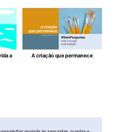
vida a
A criação que permanece
newsletter enviada às segundas, quartas e