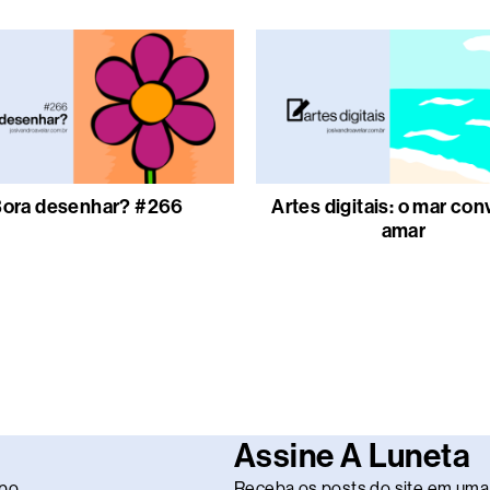
ora desenhar? #266
Artes digitais: o mar con
amar
Assine A Luneta
po.
Receba os posts do site em uma 