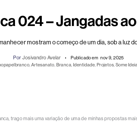
ca 024 – Jangadas a
manhecer mostram o começo de um dia, sob a luz do 
Por
Josivandro Avelar
Publicado em
nov 9, 2025
nopapelbranco
, 
Artesanato
, 
Branca
, 
Identidade
, 
Projetos
, 
Some Idei
ca, trago mais uma variação de uma de minhas propostas mais c