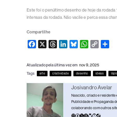
Este foi o penúltimo desenho de hoje da rodada
intensas da rodada. Não vacile e perca essa chan
Compartilhe
F
X
T
Li
Bl
W
C
S
a
hr
n
u
h
o
h
c
e
k
e
at
p
ar
Atualizado pela última vez em
nov 9, 2025
e
a
e
sk
s
y
e
Tags
arte
criatividade
desenho
ideias
lápi
b
d
dI
y
A
Li
o
s
n
p
n
Josivandro Avelar
o
p
k
Nascido, criado e residente 
k
Publicidade e Propaganda de
colaborando com outros sites