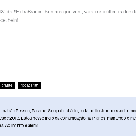
 181 da #FolhaBranca. Semana que vem, vai ao ar o últimos dos
ce, hein!
s grafite
rodada 181
em João Pessoa, Paraíba. Sou publicitário, redator, ilustrador e social 
sde 2013. Estou nesse meio da comunicação há 17 anos, mantendo o meu 
. Ao infinito e além!