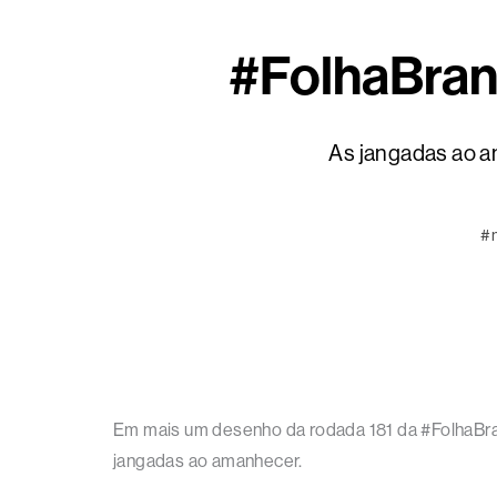
#FolhaBran
As jangadas ao a
#
Em mais um desenho da rodada 181 da #FolhaBran
jangadas ao amanhecer.