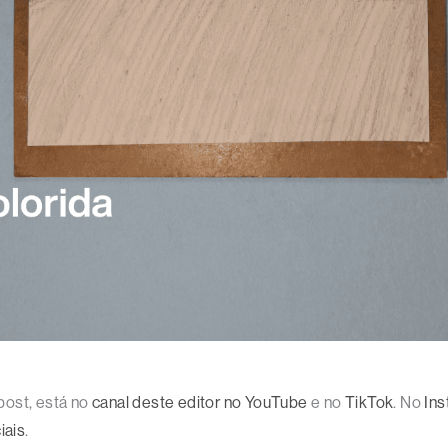
post, está no
canal deste editor no YouTube
e no
TikTok
. No
In
iais
.