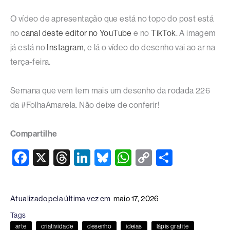
O vídeo de apresentação que está no topo do post está
no
canal deste editor no YouTube
e no
TikTok
. A imagem
já está no
Instagram
, e lá o vídeo do desenho vai ao ar na
terça-feira.
Semana que vem tem mais um desenho da rodada 226
da #FolhaAmarela. Não deixe de conferir!
Compartilhe
F
X
T
Li
Bl
W
C
S
a
hr
n
u
h
o
h
c
e
k
e
at
p
ar
Atualizado pela última vez em
maio 17, 2026
e
a
e
sk
s
y
e
Tags
b
d
dI
y
A
Li
arte
criatividade
desenho
ideias
lápis grafite