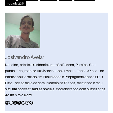
o
s
n
p
n
rodada 226
o
p
k
k
Josivandro Avelar
Nascido, criado e residente em João Pessoa, Paraíba. Sou
publicitário, redator, ilustrador e social media. Tenho 37 anos de
idade e sou formado em Publicidade e Propaganda desde 2013.
Estou nesse meio da comunicação há 17 anos, mantendo o meu
site, um podcast, mídias sociais, e colaborando com outros sites.
Ao infinito e além!