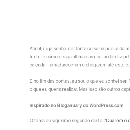
Afinal, eu já sonhei ser tanta coisa na poeira da m
tentei o curso dessa última carreira, no fim fiz
calçada – amadureceram e chegaram até este es
E no fim das contas, eu sou o que eu sonhei ser
o que eu queria realizar. Mas isso são outros ca
Inspirado no Bloganuary do WordPress.com
O tema do vigésimo segundo dia foi “
Qual era o