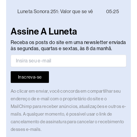
Luneta Sonora 251: Valor que se vê
05:25
Assine A Luneta
Receba os posts do site em uma newsletter enviada
às segundas, quartas e sextas, às 8 da manhã.
Inscreva-se
Ao clicar em enviar, você concorda em compartilhar seu
endereço de e-mail com o proprietário do site e o
MailChimp para receber anúncios, atualizações e outros e-
mails. A qualquer momento, é possível usar o link de
cancelamento de assinatura para cancelar o recebimento
desses e-mails.