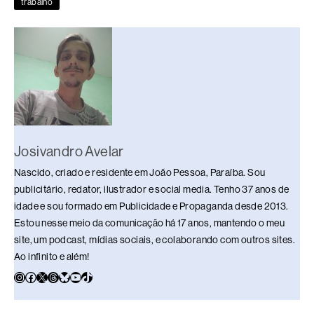
o
s
n
p
n
trabalho
o
p
k
k
Josivandro Avelar
Nascido, criado e residente em João Pessoa, Paraíba. Sou
publicitário, redator, ilustrador e social media. Tenho 37 anos de
idade e sou formado em Publicidade e Propaganda desde 2013.
Estou nesse meio da comunicação há 17 anos, mantendo o meu
site, um podcast, mídias sociais, e colaborando com outros sites.
Ao infinito e além!