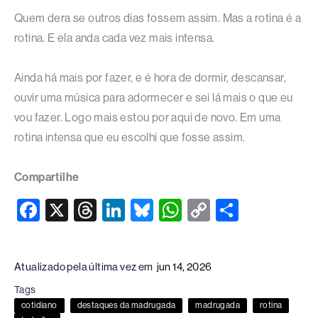
Quem dera se outros dias fossem assim. Mas a rotina é a
rotina. E ela anda cada vez mais intensa.
Ainda há mais por fazer, e é hora de dormir, descansar,
ouvir uma música para adormecer e sei lá mais o que eu
vou fazer. Logo mais estou por aqui de novo. Em uma
rotina intensa que eu escolhi que fosse assim.
Compartilhe
F
X
T
Li
Bl
W
C
S
a
hr
n
u
h
o
h
c
e
k
e
at
p
ar
Atualizado pela última vez em
jun 14, 2026
e
a
e
sk
s
y
e
Tags
b
d
dI
y
A
Li
cotidiano
destaques da madrugada
madrugada
rotina