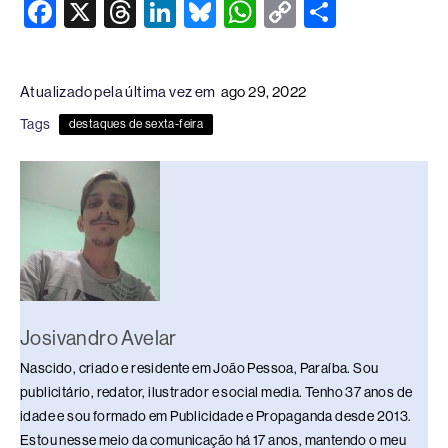
F
X
T
Li
Bl
W
C
S
a
hr
n
u
h
o
h
c
e
k
e
at
p
ar
Atualizado pela última vez em
ago 29, 2022
e
a
e
sk
s
y
e
Tags
destaques de sexta-feira
b
d
dI
y
A
Li
o
s
n
p
n
o
p
k
k
Josivandro Avelar
Nascido, criado e residente em João Pessoa, Paraíba. Sou
publicitário, redator, ilustrador e social media. Tenho 37 anos de
idade e sou formado em Publicidade e Propaganda desde 2013.
Estou nesse meio da comunicação há 17 anos, mantendo o meu