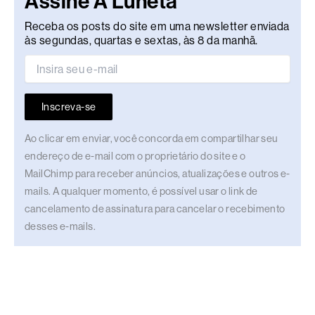
Assine A Luneta
Receba os posts do site em uma newsletter enviada
às segundas, quartas e sextas, às 8 da manhã.
Inscreva-se
Ao clicar em enviar, você concorda em compartilhar seu
endereço de e-mail com o proprietário do site e o
MailChimp para receber anúncios, atualizações e outros e-
mails. A qualquer momento, é possível usar o link de
cancelamento de assinatura para cancelar o recebimento
desses e-mails.