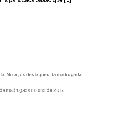
ena para cada passo que […]
dá. No ar, os destaques da madrugada.
s da madrugada do ano de 2017.