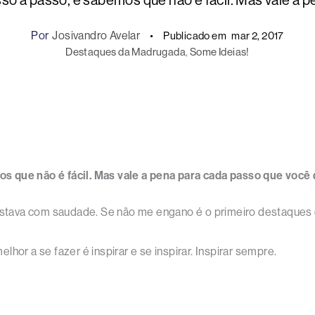
o a passo, e sabemos que não é fácil. Mas vale a p
Por
Josivandro Avelar
Publicado em
mar 2, 2017
Destaques da Madrugada
, 
Some Ideias!
s que não é fácil. Mas vale a pena para cada passo que você 
á estava com saudade. Se não me engano é o primeiro destaque
hor a se fazer é inspirar e se inspirar. Inspirar sempre.