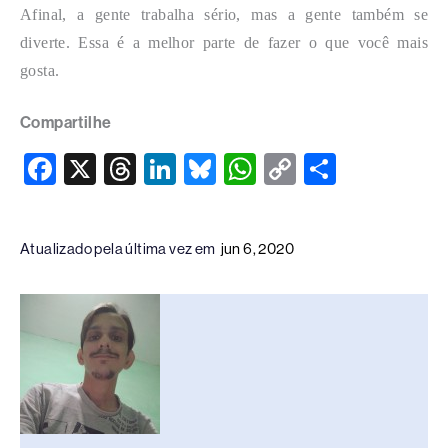
Afinal, a gente trabalha sério, mas a gente também se
diverte. Essa é a melhor parte de fazer o que você mais
gosta.
Compartilhe
F
X
T
Li
Bl
W
C
S
a
hr
n
u
h
o
h
c
e
k
e
at
p
ar
Atualizado pela última vez em
jun 6, 2020
e
a
e
sk
s
y
e
b
d
dI
y
A
Li
o
s
n
p
n
o
p
k
k