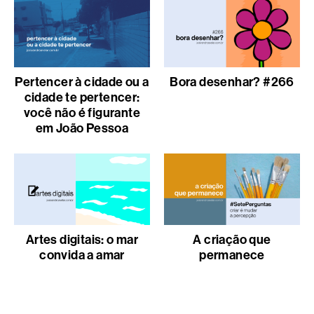
Pertencer à cidade ou a
Bora desenhar? #266
cidade te pertencer:
você não é figurante
em João Pessoa
Artes digitais: o mar
A criação que
convida a amar
permanece