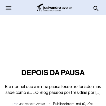
Ir
Pesq
para
o
conteúdo
DEPOIS DA PAUSA
Era normal que a minha pausa fosse no feriado, mas
sabe como é… …O Blog pausou por três dias por […]
Publicado em
set 10, 2011
Por
Josivandro Avelar