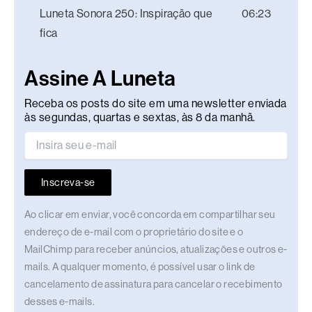
Luneta Sonora 250: Inspiração que
06:23
fica
Assine A Luneta
Receba os posts do site em uma newsletter enviada
às segundas, quartas e sextas, às 8 da manhã.
Inscreva-se
Ao clicar em enviar, você concorda em compartilhar seu
endereço de e-mail com o proprietário do site e o
MailChimp para receber anúncios, atualizações e outros e-
mails. A qualquer momento, é possível usar o link de
cancelamento de assinatura para cancelar o recebimento
desses e-mails.