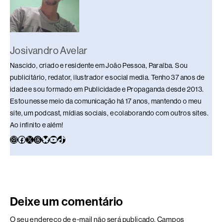
k
Josivandro Avelar
Nascido, criado e residente em João Pessoa, Paraíba. Sou
publicitário, redator, ilustrador e social media. Tenho 37 anos de
idade e sou formado em Publicidade e Propaganda desde 2013.
Estou nesse meio da comunicação há 17 anos, mantendo o meu
site, um podcast, mídias sociais, e colaborando com outros sites.
Ao infinito e além!
Deixe um comentário
O seu endereço de e-mail não será publicado.
Campos