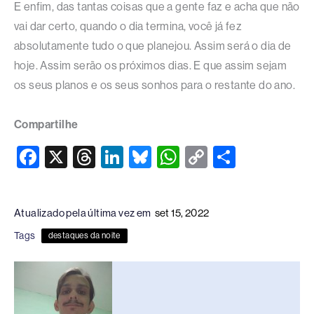
E enfim, das tantas coisas que a gente faz e acha que não
vai dar certo, quando o dia termina, você já fez
absolutamente tudo o que planejou. Assim será o dia de
hoje. Assim serão os próximos dias. E que assim sejam
os seus planos e os seus sonhos para o restante do ano.
Compartilhe
F
X
T
Li
Bl
W
C
S
a
hr
n
u
h
o
h
c
e
k
e
at
p
ar
Atualizado pela última vez em
set 15, 2022
e
a
e
sk
s
y
e
Tags
destaques da noite
b
d
dI
y
A
Li
o
s
n
p
n
o
p
k