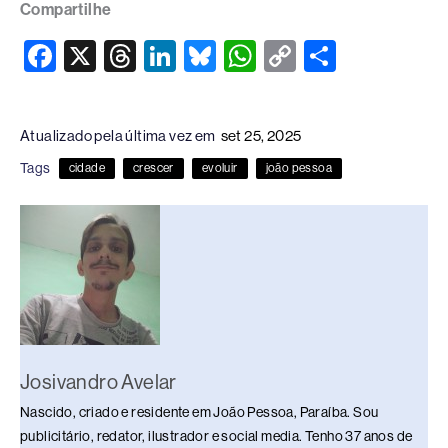
Compartilhe
F
X
T
Li
Bl
W
C
S
a
hr
n
u
h
o
h
c
e
k
e
at
p
ar
Atualizado pela última vez em
set 25, 2025
e
a
e
sk
s
y
e
Tags
cidade
crescer
evoluir
joão pessoa
b
d
dI
y
A
Li
o
s
n
p
n
o
p
k
k
Josivandro Avelar
Nascido, criado e residente em João Pessoa, Paraíba. Sou
publicitário, redator, ilustrador e social media. Tenho 37 anos de