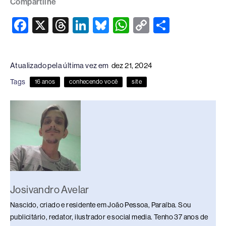
Compartilhe
F
X
T
Li
Bl
W
C
S
a
hr
n
u
h
o
h
c
e
k
e
at
p
ar
Atualizado pela última vez em
dez 21, 2024
e
a
e
sk
s
y
e
Tags
16 anos
conhecendo você
site
b
d
dI
y
A
Li
o
s
n
p
n
o
p
k
k
Josivandro Avelar
Nascido, criado e residente em João Pessoa, Paraíba. Sou
publicitário, redator, ilustrador e social media. Tenho 37 anos de