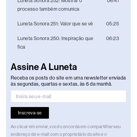
Luneta Sonora 252: Mostrar o
06:41
processo também comunica
Luneta Sonora 251: Valor que se vê
05:25
Luneta Sonora 250: Inspiração que
06:23
fica
Assine A Luneta
Receba os posts do site em uma newsletter enviada
às segundas, quartas e sextas, às 8 da manhã.
Inscreva-se
Ao clicar em enviar, você concorda em compartilhar seu
endereço de e-mail com o proprietário do site e o