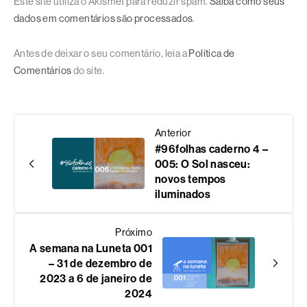
Este site utiliza o Akismet para reduzir spam.
Saiba como seus
dados em comentários são processados
.
Antes de deixar o seu comentário, leia a
Política de
Comentários
do site.
Anterior
#96folhas caderno 4 –
005: O Sol nasceu:
novos tempos
iluminados
Próximo
A semana na Luneta 001
– 31 de dezembro de
2023 a 6 de janeiro de
2024