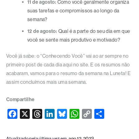
11 de agosto:
Como você geralmente organiza
suas tarefas e compromissos ao longo da
semana?
12 de agosto:
Qual é a parte do seu dia em que
você se sente mais produtivo e motivado?
Você já sabe: o “Conhecendo Você” vai ao ar sempre no
primeiro post de cada dia aqui no site. E os resumos não
acabaram, vamos para o resumo da semana na Luneta! E
assim concluímos mais uma semana.
Compartilhe
F
X
T
Li
Bl
W
C
S
a
hr
n
u
h
o
h
c
e
k
e
at
p
ar
Atualizado pela última vez em
ago 12, 2023