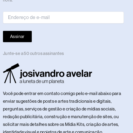
hora.
e-
mail
Assinar
Junte-se a 50 outros assinantes
Você pode entrar em contato comigo pelo e-mail abaixo para
enviar sugestões de posts e artes tradicionais e digitais,
perguntas, serviços de gestão e criação de mídias sociais,
redação publicitária, construção e manutenção de sites, ou
solicitar mais detalhes sobre os Mídia Kits, criação de artes,
identidade visual e projetos de arte e comunicação.