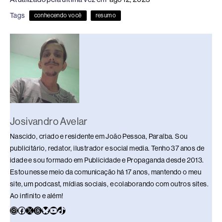
e
a
e
sk
s
y
e
Tags
conhecendo você
resumo
b
d
dI
y
A
Li
o
s
n
p
n
o
p
k
k
Josivandro Avelar
Nascido, criado e residente em João Pessoa, Paraíba. Sou
publicitário, redator, ilustrador e social media. Tenho 37 anos de
idade e sou formado em Publicidade e Propaganda desde 2013.
Estou nesse meio da comunicação há 17 anos, mantendo o meu
site, um podcast, mídias sociais, e colaborando com outros sites.
Ao infinito e além!