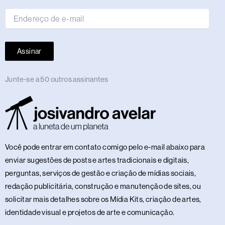
mail
Assinar
Junte-se a 50 outros assinantes
Você pode entrar em contato comigo pelo e-mail abaixo para
enviar sugestões de posts e artes tradicionais e digitais,
perguntas, serviços de gestão e criação de mídias sociais,
redação publicitária, construção e manutenção de sites, ou
solicitar mais detalhes sobre os Mídia Kits, criação de artes,
identidade visual e projetos de arte e comunicação.