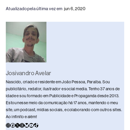
c
e
k
e
at
p
ar
Atualizado pela última vez em
jun 6, 2020
e
a
e
sk
s
y
e
b
d
dI
y
A
Li
o
s
n
p
n
o
p
k
k
Josivandro Avelar
Nascido, criado e residente em João Pessoa, Paraíba. Sou
publicitário, redator, ilustrador e social media. Tenho 37 anos de
idade e sou formado em Publicidade e Propaganda desde 2013.
Estou nesse meio da comunicação há 17 anos, mantendo o meu
site, um podcast, mídias sociais, e colaborando com outros sites.
Ao infinito e além!