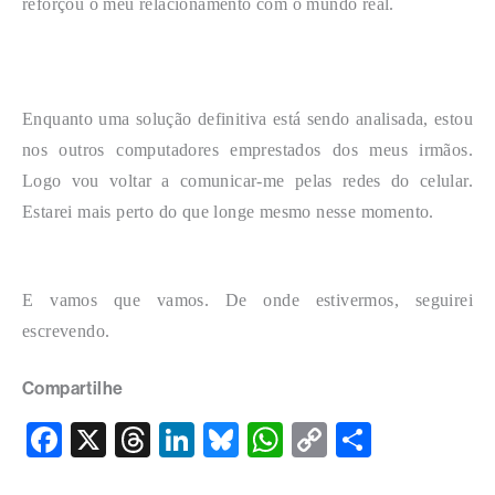
reforçou o meu relacionamento com o mundo real.
Enquanto uma solução definitiva está sendo analisada, estou
nos outros computadores emprestados dos meus irmãos.
Logo vou voltar a comunicar-me pelas redes do celular.
Estarei mais perto do que longe mesmo nesse momento.
E vamos que vamos. De onde estivermos, seguirei
escrevendo.
Compartilhe
F
X
T
Li
Bl
W
C
S
a
hr
n
u
h
o
h