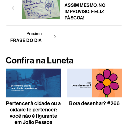
ASSIM MESMO, NO
IMPROVISO, FELIZ
PÁSCOA!
Próximo
FRASE DO DIA
Confira na Luneta
Pertencer à cidade ou a
Bora desenhar? #266
cidade te pertencer:
você não é figurante
em João Pessoa