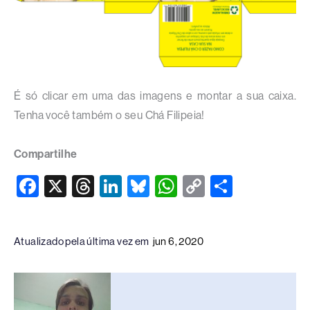
É só clicar em uma das imagens e montar a sua caixa.
Tenha você também o seu Chá Filipeia!
Compartilhe
F
X
T
Li
Bl
W
C
S
a
hr
n
u
h
o
h
c
e
k
e
at
p
ar
Atualizado pela última vez em
jun 6, 2020
e
a
e
sk
s
y
e
b
d
dI
y
A
Li
o
s
n
p
n