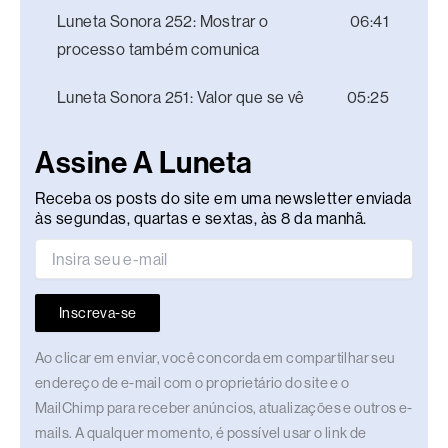
Luneta Sonora 252: Mostrar o
06:41
processo também comunica
Luneta Sonora 251: Valor que se vê
05:25
Assine A Luneta
Receba os posts do site em uma newsletter enviada
às segundas, quartas e sextas, às 8 da manhã.
Inscreva-se
Ao clicar em enviar, você concorda em compartilhar seu
endereço de e-mail com o proprietário do site e o
MailChimp para receber anúncios, atualizações e outros e-
mails. A qualquer momento, é possível usar o link de