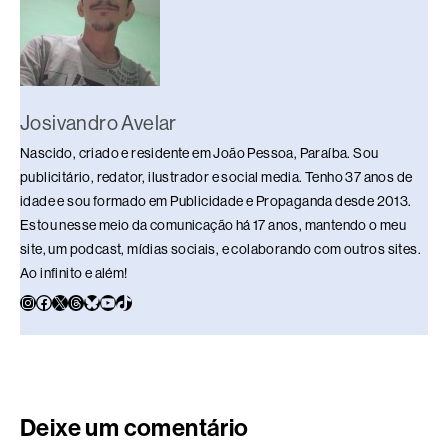
o
p
k
k
Josivandro Avelar
Nascido, criado e residente em João Pessoa, Paraíba. Sou
publicitário, redator, ilustrador e social media. Tenho 37 anos de
idade e sou formado em Publicidade e Propaganda desde 2013.
Estou nesse meio da comunicação há 17 anos, mantendo o meu
site, um podcast, mídias sociais, e colaborando com outros sites.
Ao infinito e além!
Deixe um comentário