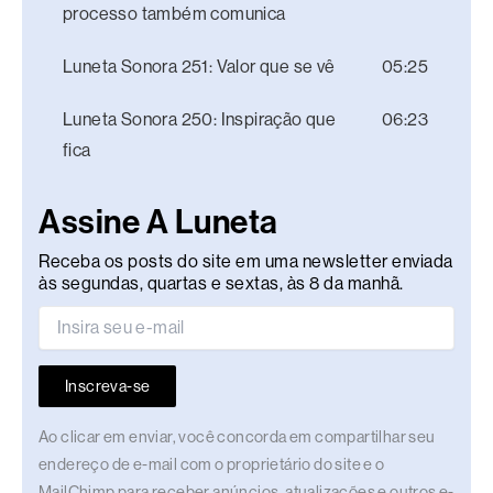
processo também comunica
Luneta Sonora 251: Valor que se vê
05:25
Luneta Sonora 250: Inspiração que
06:23
fica
Assine A Luneta
Receba os posts do site em uma newsletter enviada
às segundas, quartas e sextas, às 8 da manhã.
Inscreva-se
Ao clicar em enviar, você concorda em compartilhar seu
endereço de e-mail com o proprietário do site e o
MailChimp para receber anúncios, atualizações e outros e-