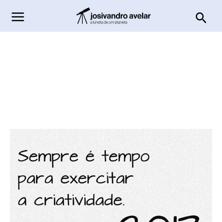
Ir
Pesq
para
o
conteúdo