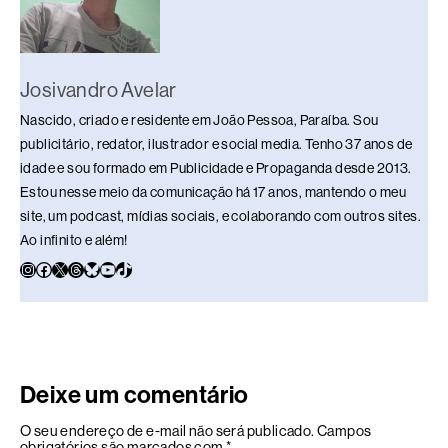
k
Josivandro Avelar
Nascido, criado e residente em João Pessoa, Paraíba. Sou
publicitário, redator, ilustrador e social media. Tenho 37 anos de
idade e sou formado em Publicidade e Propaganda desde 2013.
Estou nesse meio da comunicação há 17 anos, mantendo o meu
site, um podcast, mídias sociais, e colaborando com outros sites.
Ao infinito e além!
Deixe um comentário
O seu endereço de e-mail não será publicado.
Campos
obrigatórios são marcados com
*