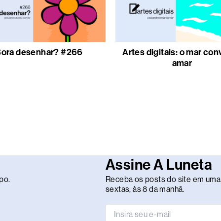
ora desenhar? #266
Artes digitais: o mar con
amar
Assine A Luneta
po.
Receba os posts do site em uma 
sextas, às 8 da manhã.