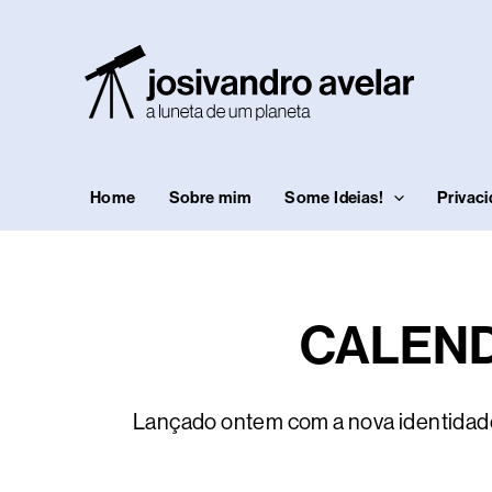
Ir
para
o
conteúdo
Home
Sobre mim
Some Ideias!
Privac
CALEND
Lançado ontem com a nova identidade 