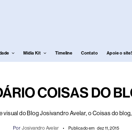
idade
Mídia Kit
Timeline
Contato
Apoie o site
ÁRIO COISAS DO BL
visual do Blog Josivandro Avelar, o Coisas do blo
Por
Josivandro Avelar
Publicado em
dez 11, 2015