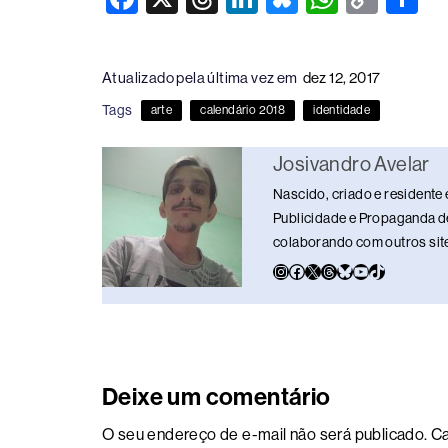
a
hr
n
u
h
o
h
c
e
k
e
at
p
ar
Atualizado pela última vez em
dez 12, 2017
e
a
e
sk
s
y
e
Tags
arte
calendário 2018
identidade
b
d
dI
y
A
Li
o
s
n
p
n
Josivandro Avelar
o
p
k
Nascido, criado e residente 
k
Publicidade e Propaganda de
colaborando com outros sites
Deixe um comentário
O seu endereço de e-mail não será publicado.
Ca