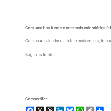
Com uma boa frente e com mais calendários feito
Com esse calendário em tom mais escuro, temo
Segue as frentes.
Compartilhe
F
X
T
Li
Bl
W
C
S