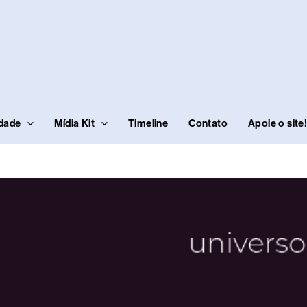
idade
Mídia Kit
Timeline
Contato
Apoie o site