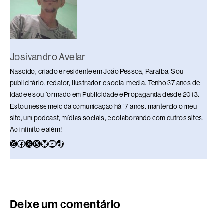
k
Josivandro Avelar
Nascido, criado e residente em João Pessoa, Paraíba. Sou
publicitário, redator, ilustrador e social media. Tenho 37 anos de
idade e sou formado em Publicidade e Propaganda desde 2013.
Estou nesse meio da comunicação há 17 anos, mantendo o meu
site, um podcast, mídias sociais, e colaborando com outros sites.
Ao infinito e além!
Deixe um comentário