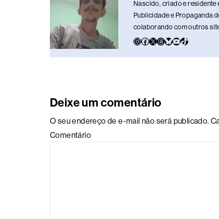
o
p
k
Nascido, criado e residente 
k
Publicidade e Propaganda de
colaborando com outros sites
Deixe um comentário
O seu endereço de e-mail não será publicado.
Ca
Comentário