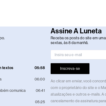
Assine A Luneta
po.
Receba os posts do site em uma 
sextas, às 8 da manhã.
m textos
05:58
Inscreva-se
a
06:00
Ao clicar em enviar, você conco
com o proprietário do site e o M
ambém comunica
06:41
atualizações e outros e-mails. A 
cancelamento de assinatura para
05:25