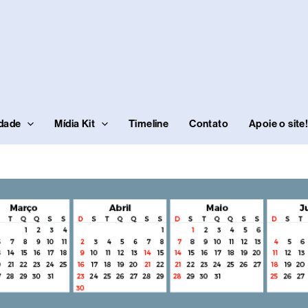
idade
Mídia Kit
Timeline
Contato
Apoie o site