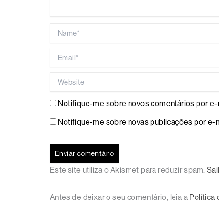
Name*
Email*
Website
Notifique-me sobre novos comentários por e-m
Notifique-me sobre novas publicações por e-m
Este site utiliza o Akismet para reduzir spam.
Sai
Antes de deixar o seu comentário, leia a
Política