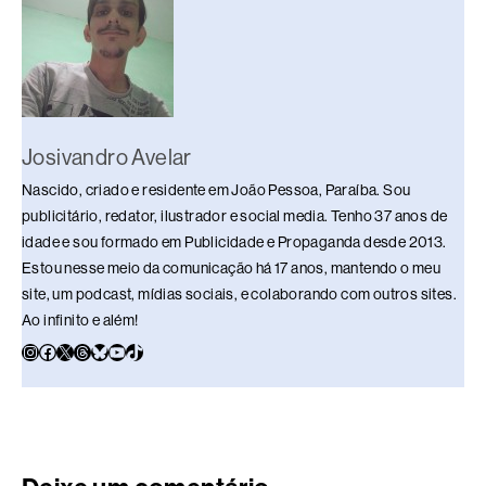
o
p
k
k
Josivandro Avelar
Nascido, criado e residente em João Pessoa, Paraíba. Sou
publicitário, redator, ilustrador e social media. Tenho 37 anos de
idade e sou formado em Publicidade e Propaganda desde 2013.
Estou nesse meio da comunicação há 17 anos, mantendo o meu
site, um podcast, mídias sociais, e colaborando com outros sites.
Ao infinito e além!