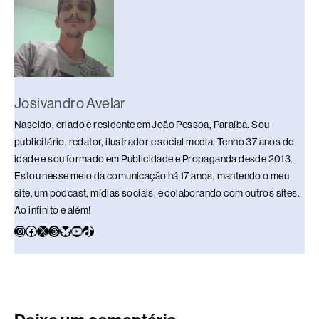
o
p
k
k
Josivandro Avelar
Nascido, criado e residente em João Pessoa, Paraíba. Sou
publicitário, redator, ilustrador e social media. Tenho 37 anos de
idade e sou formado em Publicidade e Propaganda desde 2013.
Estou nesse meio da comunicação há 17 anos, mantendo o meu
site, um podcast, mídias sociais, e colaborando com outros sites.
Ao infinito e além!