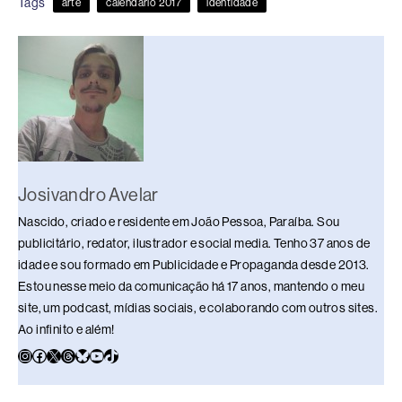
Tags
arte
calendário 2017
identidade
b
d
dI
y
A
Li
o
s
n
p
n
o
p
k
k
Josivandro Avelar
Nascido, criado e residente em João Pessoa, Paraíba. Sou
publicitário, redator, ilustrador e social media. Tenho 37 anos de
idade e sou formado em Publicidade e Propaganda desde 2013.
Estou nesse meio da comunicação há 17 anos, mantendo o meu
site, um podcast, mídias sociais, e colaborando com outros sites.
Ao infinito e além!