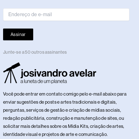
e-
mail
Assinar
Junte-se a 50 outros assinantes
Você pode entrar em contato comigo pelo e-mail abaixo para
enviar sugestões de posts e artes tradicionais e digitais,
perguntas, serviços de gestão e criação de mídias sociais,
redação publicitária, construção e manutenção de sites, ou
solicitar mais detalhes sobre os Mídia Kits, criação de artes,
identidade visual e projetos de arte e comunicação.