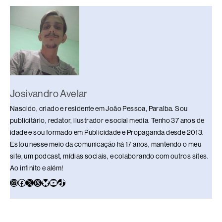
o
s
n
p
n
o
p
k
k
Josivandro Avelar
Nascido, criado e residente em João Pessoa, Paraíba. Sou
publicitário, redator, ilustrador e social media. Tenho 37 anos de
idade e sou formado em Publicidade e Propaganda desde 2013.
Estou nesse meio da comunicação há 17 anos, mantendo o meu
site, um podcast, mídias sociais, e colaborando com outros sites.
Ao infinito e além!