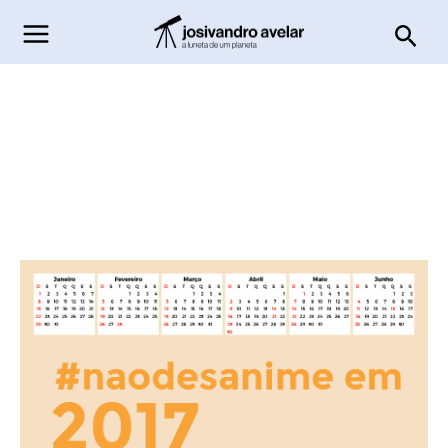
Ir
Pesq
para
o
conteúdo