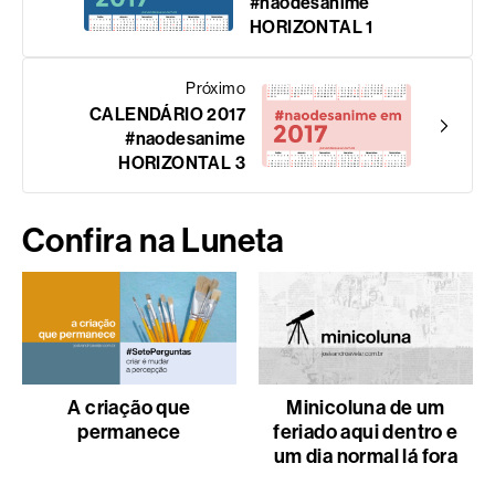
#naodesanime
HORIZONTAL 1
Próximo
CALENDÁRIO 2017
#naodesanime
HORIZONTAL 3
Confira na Luneta
A criação que
Minicoluna de um
permanece
feriado aqui dentro e
um dia normal lá fora