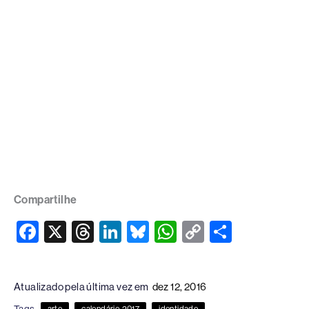
Compartilhe
F
X
T
Li
Bl
W
C
S
a
hr
n
u
h
o
h
c
e
k
e
at
p
ar
Atualizado pela última vez em
dez 12, 2016
e
a
e
sk
s
y
e
arte
calendário 2017
identidade