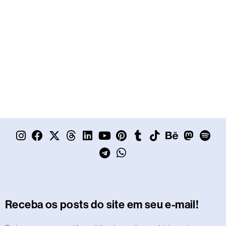
I
F
X
T
L
Y
T
P
W
T
T
B
M
S
n
a
-
h
i
o
e
i
h
u
i
e
a
p
s
c
t
r
n
u
l
n
a
m
k
h
s
o
t
e
w
e
k
t
e
t
t
b
t
a
t
t
a
b
i
a
e
u
g
e
s
l
o
n
o
i
g
o
t
d
d
b
r
r
a
r
k
c
d
f
r
o
t
s
i
e
a
e
p
e
o
y
Receba os posts do site em seu e-mail!
a
k
e
n
m
s
p
n
m
r
t