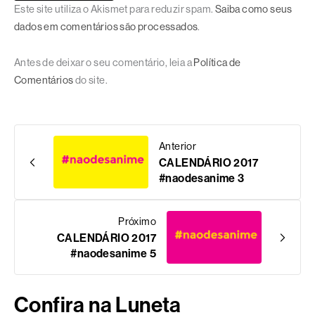
Este site utiliza o Akismet para reduzir spam.
Saiba como seus
dados em comentários são processados
.
Antes de deixar o seu comentário, leia a
Política de
Comentários
do site.
Anterior
CALENDÁRIO 2017
#naodesanime 3
Próximo
CALENDÁRIO 2017
#naodesanime 5
Confira na Luneta