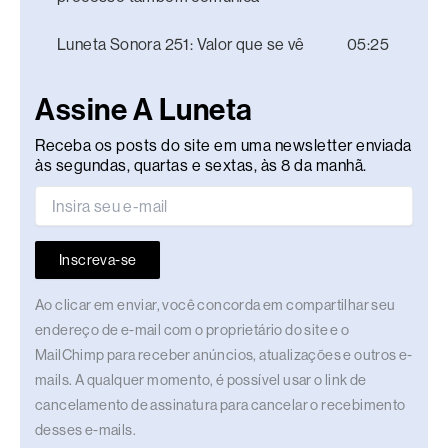
Luneta Sonora 251: Valor que se vê
05:25
Assine A Luneta
Receba os posts do site em uma newsletter enviada
às segundas, quartas e sextas, às 8 da manhã.
Inscreva-se
Ao clicar em enviar, você concorda em compartilhar seu
endereço de e-mail com o proprietário do site e o
MailChimp para receber anúncios, atualizações e outros e-
mails. A qualquer momento, é possível usar o link de
cancelamento de assinatura para cancelar o recebimento
desses e-mails.