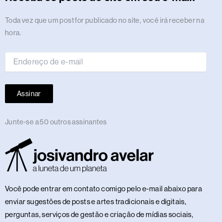
a
k
e
n
m
s
p
n
m
r
t
Endereço
Toda vez que um post for publicado no site, você irá receber na
de
hora.
e-
mail
Assinar
Junte-se a 50 outros assinantes
Você pode entrar em contato comigo pelo e-mail abaixo para
enviar sugestões de posts e artes tradicionais e digitais,
perguntas, serviços de gestão e criação de mídias sociais,