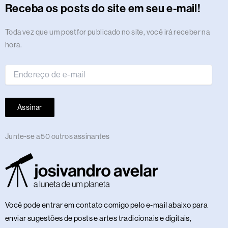
r
o
t
s
i
e
a
e
p
e
o
y
Receba os posts do site em seu e-mail!
a
k
e
n
m
s
p
n
m
r
t
Endereço
Toda vez que um post for publicado no site, você irá receber na
de
hora.
e-
mail
Assinar
Junte-se a 50 outros assinantes
Você pode entrar em contato comigo pelo e-mail abaixo para
enviar sugestões de posts e artes tradicionais e digitais,