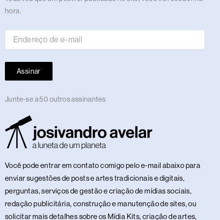
de
hora.
e-
mail
Assinar
Junte-se a 50 outros assinantes
Você pode entrar em contato comigo pelo e-mail abaixo para
enviar sugestões de posts e artes tradicionais e digitais,
perguntas, serviços de gestão e criação de mídias sociais,
redação publicitária, construção e manutenção de sites, ou
solicitar mais detalhes sobre os Mídia Kits, criação de artes,