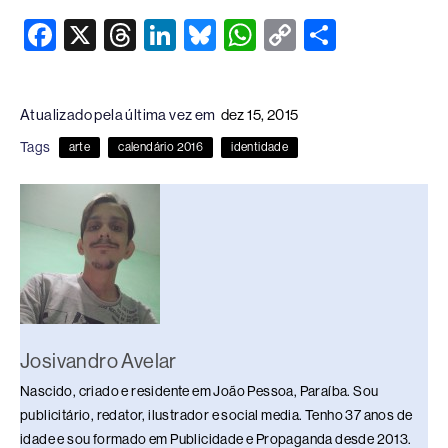
F
X
T
Li
Bl
W
C
S
a
hr
n
u
h
o
h
c
e
k
e
at
p
ar
Atualizado pela última vez em
dez 15, 2015
e
a
e
sk
s
y
e
Tags
arte
calendário 2016
identidade
b
d
dI
y
A
Li
o
s
n
p
n
o
p
k
k
Josivandro Avelar
Nascido, criado e residente em João Pessoa, Paraíba. Sou
publicitário, redator, ilustrador e social media. Tenho 37 anos de
idade e sou formado em Publicidade e Propaganda desde 2013.