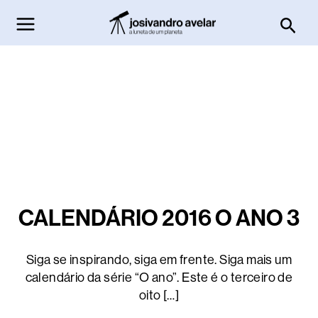
Ir
Pesq
para
o
conteúdo
CALENDÁRIO 2016 O ANO 3
Siga se inspirando, siga em frente. Siga mais um
calendário da série “O ano”. Este é o terceiro de
oito […]