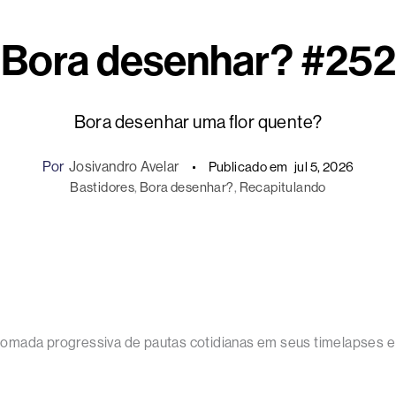
Bora desenhar? #252
Bora desenhar uma flor quente?
Por
Josivandro Avelar
Publicado em
jul 5, 2026
Bastidores
, 
Bora desenhar?
, 
Recapitulando
omada progressiva de pautas cotidianas em seus timelapses e 