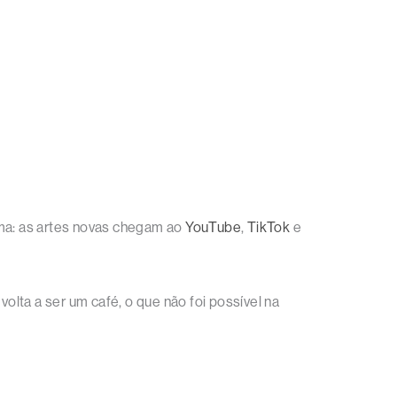
ma: as artes novas chegam ao
YouTube
,
TikTok
e
olta a ser um café, o que não foi possível na