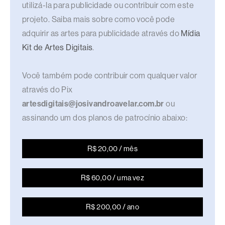
utilizá-la para publicidade ou contribuir com este
projeto. Saiba mais sobre como você pode
adquirir as artes para publicidade através do
Mídia
Kit de Artes Digitais
.
Você também pode contribuir com qualquer valor
através do Pix
artesdigitais@josivandroavelar.com.br
ou
assinando um dos planos de patrocínio abaixo:
R$ 20,00 / mês
R$ 60,00 / uma vez
R$ 200,00 / ano