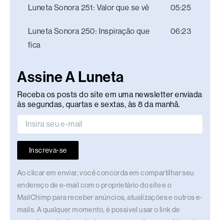
Luneta Sonora 251: Valor que se vê
05:25
Luneta Sonora 250: Inspiração que
06:23
fica
Assine A Luneta
Receba os posts do site em uma newsletter enviada
às segundas, quartas e sextas, às 8 da manhã.
Inscreva-se
Ao clicar em enviar, você concorda em compartilhar seu
endereço de e-mail com o proprietário do site e o
MailChimp para receber anúncios, atualizações e outros e-
mails. A qualquer momento, é possível usar o link de