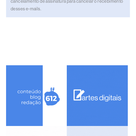
cancelamento de assinatura para cancelar o recebimento
desses e-mails.