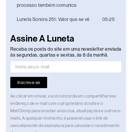
processo também comunica
Luneta Sonora 251: Valor que se vê
05:25
Assine A Luneta
Receba os posts do site em uma newsletter enviada
às segundas, quartas e sextas, às 8 da manhã.
Inscreva-se
Ao clicar em enviar, você concorda em compartilhar seu
endereço de e-mail com o proprietário do site e o
MailChimp para receber anúncios, atualizações e outros e-
mails. A qualquer momento, é possível usar o link de
cancelamento de assinatura para cancelar o recebimento