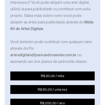
Interessou? Você pode adquirir uma arte digital,
utilizá-la para publicidade ou contribuir com este
projeto. Saiba mais sobre como você pode
adquirir as artes para publicidade através do
Mídia
Kit de Artes Digitais
.
Você também pode contribuir com qualquer valor
através do Pix
artesdigitais@josivandroavelar.com.br
ou
assinando um dos planos de patrocínio abaixo:
R$ 20,00 / mês
R$ 60,00 / uma vez
R$ 200,00 / ano