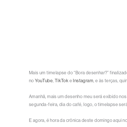
Mais um timelapse do “Bora desenhar?” finalizad
no
YouTube
,
TikTok
e
Instagram
, e às terças, q
Amanhã, mais um desenho meu será exibido nos ca
segunda-feira, dia do café, logo, o timelapse ser
E agora, é hora da crônica deste domingo aqui no