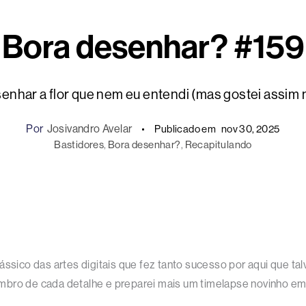
Bora desenhar? #159
enhar a flor que nem eu entendi (mas gostei assi
Por
Josivandro Avelar
Publicado em
nov 30, 2025
Bastidores
, 
Bora desenhar?
, 
Recapitulando
lássico das artes digitais que fez tanto sucesso por aqui que 
mbro de cada detalhe e preparei mais um timelapse novinho em 