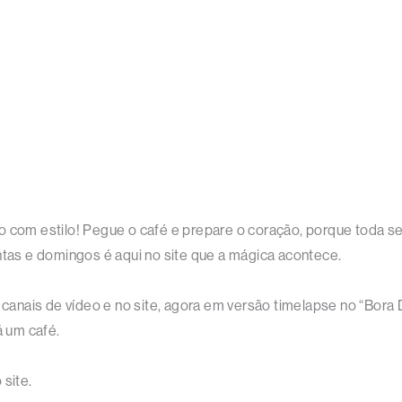
o com estilo! Pegue o café e prepare o coração, porque toda s
uintas e domingos é aqui no site que a mágica acontece.
nais de vídeo e no site, agora em versão timelapse no “Bora De
á um café.
 site.