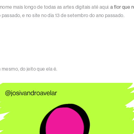
ome mais longo de todas as artes digitais até aqui:
a flor que
o passado, e no site no dia 13 de setembro do ano passado.
m mesmo, do jeito que ela é.