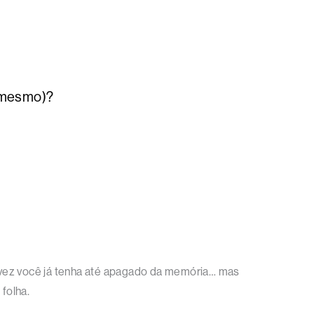
m mesmo)?
talvez você já tenha até apagado da memória… mas
folha.