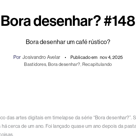
Bora desenhar? #148
Bora desenhar um café rústico?
Por
Josivandro Avelar
Publicado em
nov 4, 2025
Bastidores
, 
Bora desenhar?
, 
Recapitulando
 das artes digitais em timelapse da série “Bora desenhar?”. S
s há cerca de um ano. Foi lançado quase um ano depois da past
coisas.