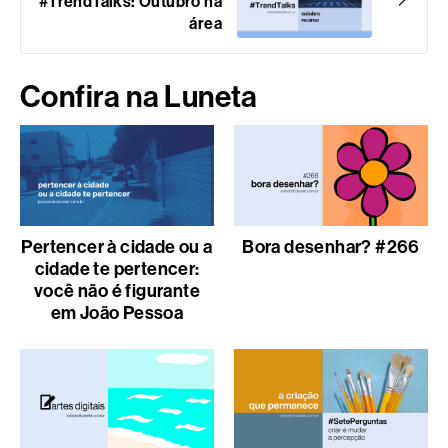
#TrendTalks: Outubro na
área
Confira na Luneta
Pertencer à cidade ou a
Bora desenhar? #266
cidade te pertencer:
você não é figurante
em João Pessoa