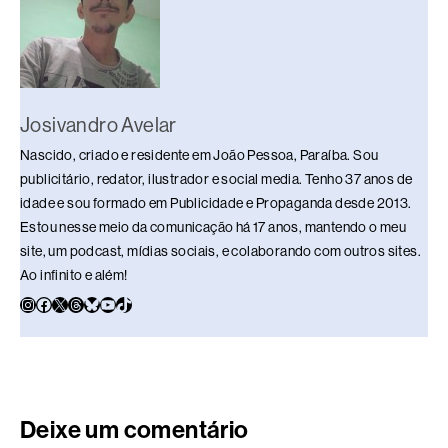
k
Josivandro Avelar
Nascido, criado e residente em João Pessoa, Paraíba. Sou
publicitário, redator, ilustrador e social media. Tenho 37 anos de
idade e sou formado em Publicidade e Propaganda desde 2013.
Estou nesse meio da comunicação há 17 anos, mantendo o meu
site, um podcast, mídias sociais, e colaborando com outros sites.
Ao infinito e além!
Deixe um comentário