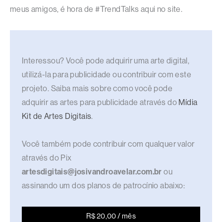
meus amigos, é hora de #TrendTalks aqui no site.
Interessou? Você pode adquirir uma arte digital,
utilizá-la para publicidade ou contribuir com este
projeto. Saiba mais sobre como você pode
adquirir as artes para publicidade através do
Mídia
Kit de Artes Digitais
.
Você também pode contribuir com qualquer valor
através do Pix
artesdigitais@josivandroavelar.com.br
ou
assinando um dos planos de patrocínio abaixo:
R$ 20,00 / mês