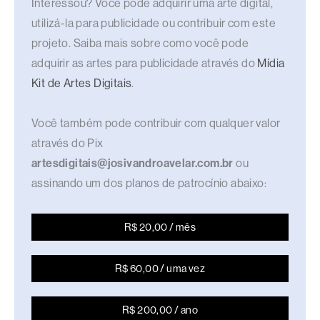
Interessou? Você pode adquirir uma arte digital,
utilizá-la para publicidade ou contribuir com este
projeto. Saiba mais sobre como você pode
adquirir as artes para publicidade através do
Mídia
Kit de Artes Digitais
.
Você também pode contribuir com qualquer valor
através do Pix
artesdigitais@josivandroavelar.com.br
ou
assinando um dos planos de patrocínio abaixo:
R$ 20,00 / mês
R$ 60,00 / uma vez
R$ 200,00 / ano