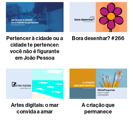
Pertencer à cidade ou a
Bora desenhar? #266
cidade te pertencer:
você não é figurante
em João Pessoa
Artes digitais: o mar
A criação que
convida a amar
permanece