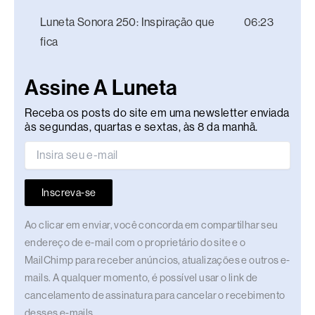
Luneta Sonora 250: Inspiração que
06:23
fica
Assine A Luneta
Receba os posts do site em uma newsletter enviada
às segundas, quartas e sextas, às 8 da manhã.
Inscreva-se
Ao clicar em enviar, você concorda em compartilhar seu
endereço de e-mail com o proprietário do site e o
MailChimp para receber anúncios, atualizações e outros e-
mails. A qualquer momento, é possível usar o link de
cancelamento de assinatura para cancelar o recebimento
desses e-mails.