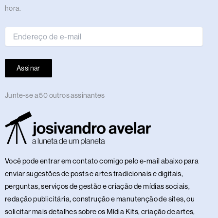
de
hora.
e-
mail
Assinar
Junte-se a 50 outros assinantes
Você pode entrar em contato comigo pelo e-mail abaixo para
enviar sugestões de posts e artes tradicionais e digitais,
perguntas, serviços de gestão e criação de mídias sociais,
redação publicitária, construção e manutenção de sites, ou
solicitar mais detalhes sobre os Mídia Kits, criação de artes,