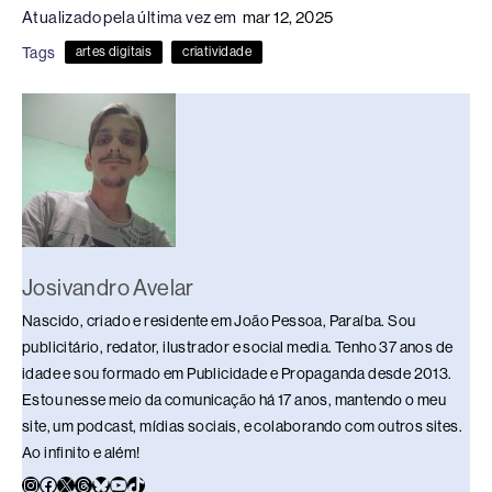
Atualizado pela última vez em
mar 12, 2025
e
a
e
sk
s
y
e
Tags
artes digitais
criatividade
b
d
dI
y
A
Li
o
s
n
p
n
o
p
k
k
Josivandro Avelar
Nascido, criado e residente em João Pessoa, Paraíba. Sou
publicitário, redator, ilustrador e social media. Tenho 37 anos de
idade e sou formado em Publicidade e Propaganda desde 2013.
Estou nesse meio da comunicação há 17 anos, mantendo o meu
site, um podcast, mídias sociais, e colaborando com outros sites.
Ao infinito e além!