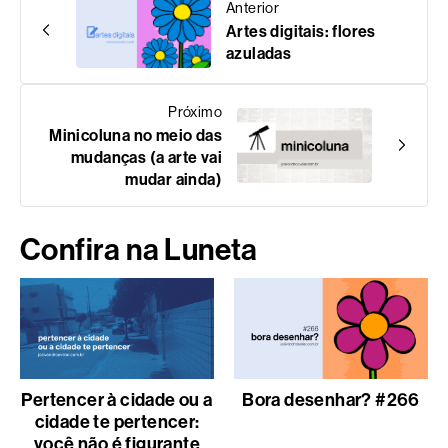
Anterior
Artes digitais: flores
azuladas
Próximo
Minicoluna no meio das
mudanças (a arte vai
mudar ainda)
Confira na Luneta
Pertencer à cidade ou a
Bora desenhar? #266
cidade te pertencer:
você não é figurante